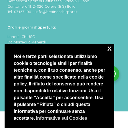
Bettineschi Sport di Bettineschi Ivano & C. snc
Cantoniera 11, 24020 Colere (BG) Italia
Tel. 034631100 – info@bettineschisport.it
Orari e giorni d’apertura:
Lunedì: CHIUSO
Da Martedì a Venerdì:
x
8:30/12:30 – 14:30/19:00
Sabato e Domenica:
Noi e terze parti selezionate utilizziamo
8:30/12:30 – 14:30/19:00
cookie o tecnologie simili per finalità
tecniche e, con il tuo consenso, anche per
altre finalità come specificato nella cookie
policy. Il rifiuto del consenso può rendere
non disponibili le relative funzioni. Usa il
pulsante “Accetta” per acconsentire. Usa
il pulsante “Rifiuta” o chiudi questa
informativa per continuare senza
Rappresentante Legale: Bettineschi Ivano
accettare.
Informativa sui Cookies
©
COPYRIGHT 2022
Bettineschi Sport – P.IVA E C.F.