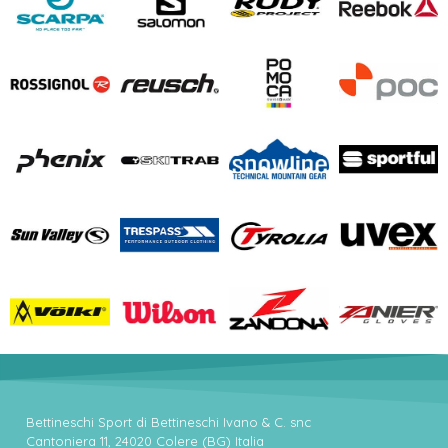
Bettineschi Sport di Bettineschi Ivano & C. snc
Cantoniera 11, 24020 Colere (BG) Italia