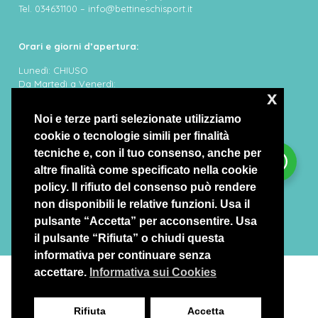
Tel. 034631100 – info@bettineschisport.it
Orari e giorni d’apertura:
Lunedì: CHIUSO
Da Martedì a Venerdì:
x
8:30/12:30 – 14:30/19:00
Sabato e Domenica:
Noi e terze parti selezionate utilizziamo
8:30/12:30 – 14:30/19:00
cookie o tecnologie simili per finalità
tecniche e, con il tuo consenso, anche per
altre finalità come specificato nella cookie
policy. Il rifiuto del consenso può rendere
non disponibili le relative funzioni. Usa il
pulsante “Accetta” per acconsentire. Usa
il pulsante “Rifiuta” o chiudi questa
informativa per continuare senza
Rappresentante Legale: Bettineschi Ivano
accettare.
Informativa sui Cookies
©
COPYRIGHT 2022
Bettineschi Sport – P.IVA E C.F.
01221120163
Rifiuta
Accetta