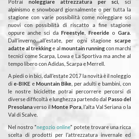
Potrai
noleggiare attrezzatura per sci
, sci
alpinismo e snowboard giornalmente o per tutta la
stagione con varie possibilità come noleggiare sci
nuovi con possibilità di riscatto a fine stagione
oppure anche sci da
Freestyle
,
Freeride
o
Gara
.
Dall’inverno…all’estate, per ogni stagione
scarpe
adatte al trekking
e al
mountain running
con marchi
tecnici come Scarpa, Lowa e La Sportiva ma anche al
tempo libero con Adidas, Scarpa e Merrell.
A piedi o in bici, dall’estate 2017 la novità è il noleggio
di
e-BIKE
e
Mountain Bike
, per adulti e bambini, con
le nostre biciclette potrai percorrere percorsi di
diverse difficoltà e lunghezza partendo dal
Passo del
Presolana
verso il
Monte Pora
, l’alta Val Seriana o la
Val di Scalve.
Nel nostro “
negozio online
” potete trovare una ricca
scelta di prodotti per l’attrezzatura invernale ed